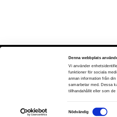
Denna webbplats använde
VÅR WEBBSHOPP
Vi använder enhetsidentifie
Discar
funktioner för sociala medi
Tillbehör
annan information från din
samarbetar med. Dessa kan
tillhandahållit eller som d
Samtyckesval
Nödvändig