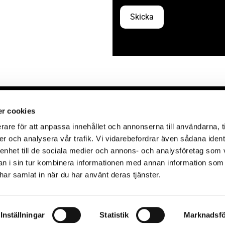
r cookies
MICKE'S DISCGOLF AB
S
rare för att anpassa innehållet och annonserna till användarna, t
Roddargatan 15
er och analysera vår trafik. Vi vidarebefordrar även sådana ident
931 54 Skellefteå
 enhet till de sociala medier och annons- och analysföretag som 
Cookies
 i sin tur kombinera informationen med annan information som
e har samlat in när du har använt deras tjänster.
Inställningar
Statistik
Marknadsfö