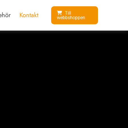
behör
Kontakt
Till
webbshoppen